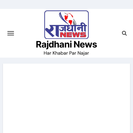
Skip
to
content
Rajdhani News
Har Khabar Par Najar