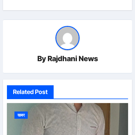
By
Rajdhani News
Related Post
खबर