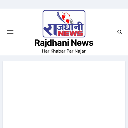
Skip
to
content
Rajdhani News
Har Khabar Par Najar