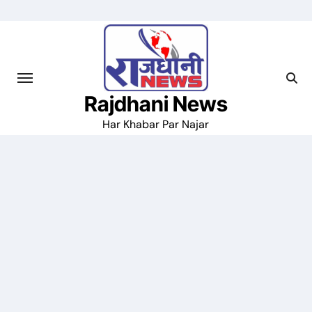
Skip
to
content
Rajdhani News
Har Khabar Par Najar