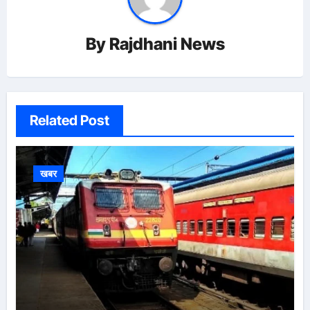
By
Rajdhani News
Related Post
खबर