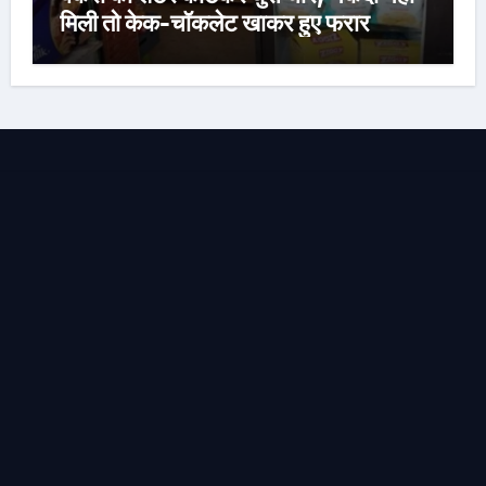
मिली तो केक-चॉकलेट खाकर हुए फरार