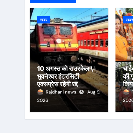
खबर
खब
10 अगस्त को राउरकेला\-
चाईब
भुवनेश्वर इंटरसिटी
की ग
एक्सप्रेस रहेगी रद्द
किया
जला
Rajdhani news
Aug 9,
2026
202