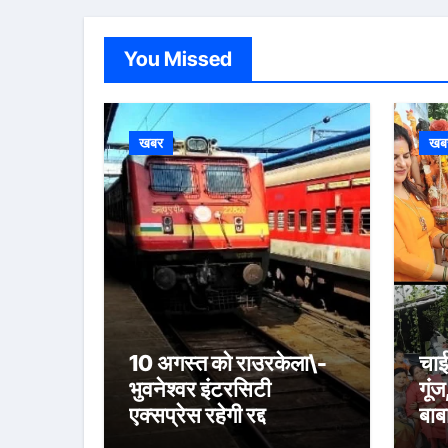
You Missed
खबर
खब
10 अगस्त को राउरकेला\-
चाई
भुवनेश्वर इंटरसिटी
गूंज
एक्सप्रेस रहेगी रद्द
बाब