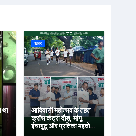
खबर
ा था
आदिवासी महोत्सव के तहत
क्रॉस कंट्री दौड़, मांगू
ईचागुटू और प्रतिका महतो
रहे प्रथम