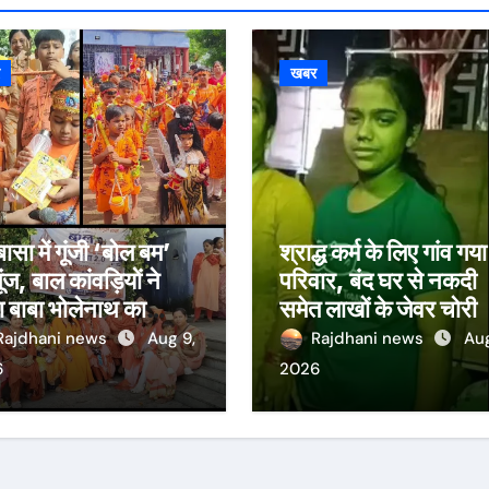
र
खबर
ासा में गूंजी ‘बोल बम’
श्राद्ध कर्म के लिए गांव गय
ूंज, बाल कांवड़ियों ने
परिवार, बंद घर से नकदी
 बाबा भोलेनाथ का
समेत लाखों के जेवर चोरी
भिषेक
Rajdhani news
Aug 9,
Rajdhani news
Aug
6
2026