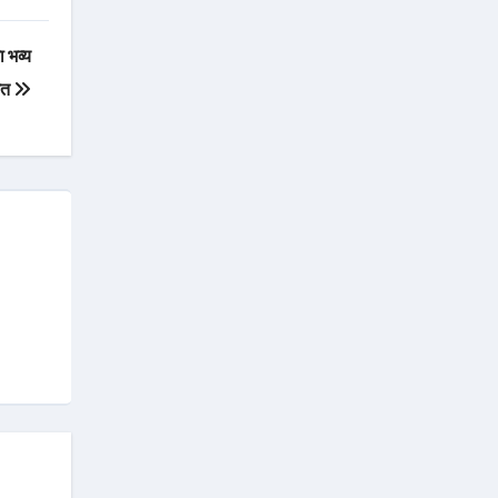
ा भव्य
गत