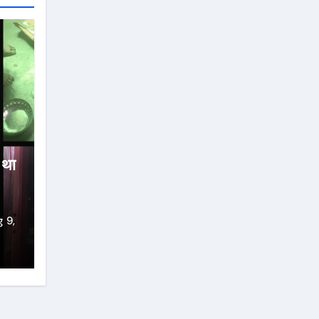
ा था
 9,