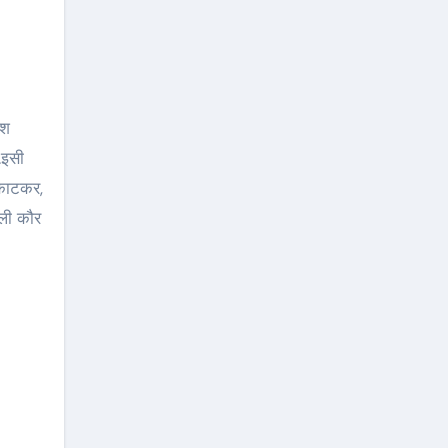
ेश
.इसी
 काटकर,
ोली कौर