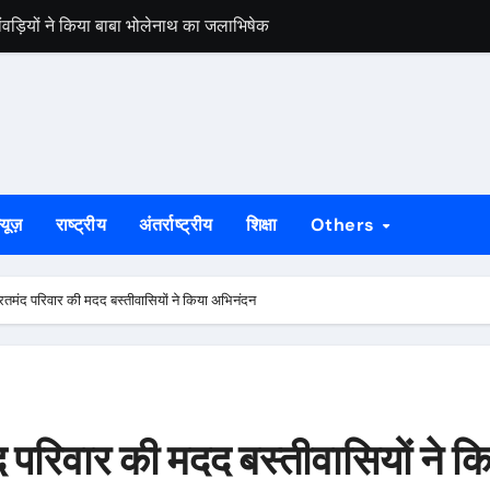
कांवड़ियों ने किया बाबा भोलेनाथ का जलाभिषेक
बंद घर से नकदी समेत लाखों के जेवर चोरी
़, मांगू ईचागुटू और प्रतिका महतो रहे प्रथम
ाह से मना विश्व आदिवासी दिवस
मेरठ से बरामद, गुवा पुलिस ने सकुशल लौटाया
्यूज़
राष्ट्रीय
अंतर्राष्ट्रीय
शिक्षा
Others
को दिलाई जूनियर पुरुष राष्ट्रीय हॉकी चैंपियनशिप की खिताबी जीत
चियों का रेस्क्यू, धान रोपनी के लिए जा रही थीं राउरकेला
रतमंद परिवार की मदद बस्तीवासियों ने किया अभिनंदन
रफ्तार, 17 किलो संदिग्ध मांस बरामद
जांच शिविर, विशेषज्ञ चिकित्सकों ने दी परामर्श सेवा
ी एक्सप्रेस रहेगी रद्द
 परिवार की मदद बस्तीवासियों ने क