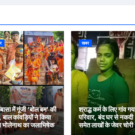
र
खबर
बासा में गूंजी ‘बोल बम’ की
श्राद्ध कर्म के लिए गांव गय
, बाल कांवड़ियों ने किया
परिवार, बंद घर से नकदी
ा भोलेनाथ का जलाभिषेक
समेत लाखों के जेवर चोरी