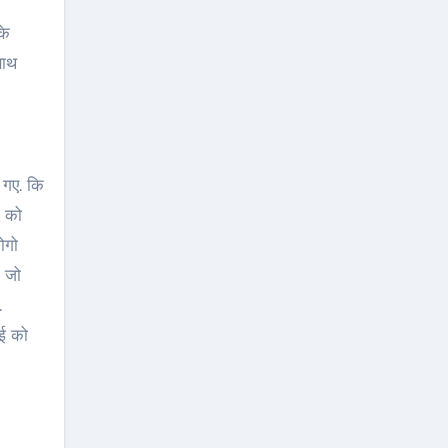
साथ
 गए. कि
ई को
ोगो
ो जो
.
आई को