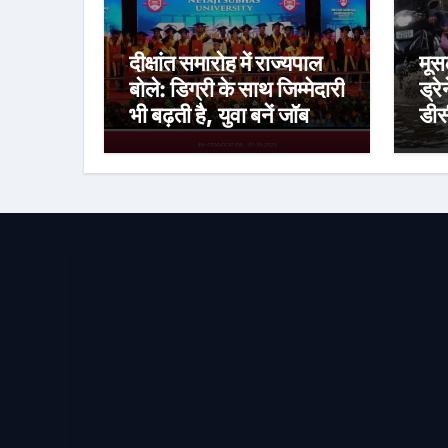
दीक्षांत समारोह में राज्यपाल
मूस
बोले: डिग्री के साथ जिम्मेदारी
ड्र
भी बढ़ती है, युवा बनें जॉब
डीस
क्रिएटर
साक
जल
प्र