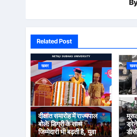
B
Related Post
खबर
खब
दीक्षांत समारोह में राज्यपाल
मूसल
बोले: डिग्री के साथ
ड्रे
जिम्मेदारी भी बढ़ती है, युवा
डीसी