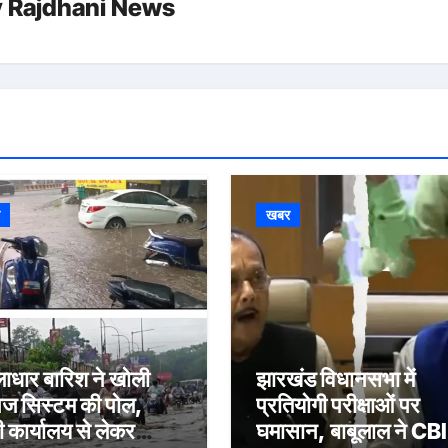
y
Rajdhani News
र
खबर
ाधार बारिश ने खोली
झारखंड विधानसभा में
नेज सिस्टम की पोल,
प्रतियोगी परीक्षाओं पर
 कार्यालय से लेकर
घमासान, बाबूलाल ने CBI