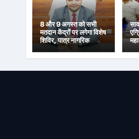
8 और 9 अगस्त को सभी
साव
मतदान केंद्रों पर लगेगा विशेष
एग्
शिविर, पात्र नागरिक
महा
फॉर्म-6 और फॉर्म-8 भरें:
स्न
उपायुक्त मनीष कुमार
संध