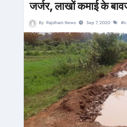
जर्जर, लाखों कमाई के बावज
By
Rajdhani News
Sep 7, 2020
#
c