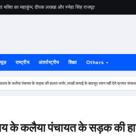
ेगा भक्ति का महाकुंभ, दीपक लख्खा और स्नेहा सिंह राजपूत की भजन संध्या होगी आ
हायता के बाद समाप्त हुआ धरना, बिजली मिस्त्री रवि चाम्पिया की मौत पर मुआ
 बड़ी ताकत : सुदेश महतो
निकलेगा 1000 कांवरियों का भव्य जत्था, शिव परिवार की झांकी और सांस्कृतिक का
के भीतर बैठे अनिल महतो की मौत, गांव में मातम
्यूज़
राष्ट्रीय
अंतर्राष्ट्रीय
शिक्षा
Others
े जीर्णोद्धार और स्मारक निर्माण की मांग तेज
्राओं को विधायक सोनाराम सिंकु ने भेंट किए मॉडल नगाड़ा
्यालय के कलैया पंचायत के सड़क की हालत जर्जर, लाखों कमाई के बावजूद ध्यान नहीं देते क्रशर संच
ी बड़ी उपलब्धि, 2024 तक के सभी मामलों का निस्तारण
55 योग प्रतिभागी, 8 और 9 अगस्त को होगी राज्य स्तरीय योग प्रतियोगिता
लगेगा विशेष शिविर, पात्र नागरिक फॉर्म-6 और फॉर्म-8 भरें: उपायुक्त मनीष कुमा
ालय के कलैया पंचायत के सड़क की ह