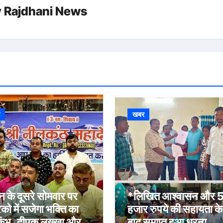
y
Rajdhani News
र
खबर
 के दूसरे सोमवार पर
*लिखित आश्वासन और 
िको में सजेगा भक्ति का
हजार रुपये की सहायता के
कुंभ, दीपक लख्खा और
बाद समाप्त हुआ धरना,