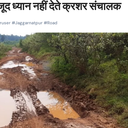
ूद ध्यान नहीं देते क्रशर संचालक
ruser
#
Jaggarnatpur
#
Road