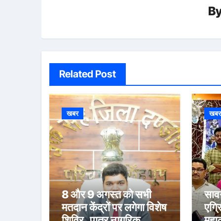
B
Related Post
खबर
खब
8 और 9 अगस्त को सभी
सावन
मतदान केंद्रों पर लगेगा विशेष
एग्र
शिविर, पात्र नागरिक
महा