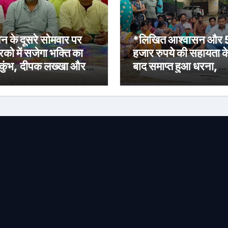
न के दूसरे सोमवार पर
*लिखित आश्वासन और
रिको में सजेगा भक्ति का
हजार रुपये की सहायता क
कुंभ, दीपक लख्खा और
बाद समाप्त हुआ धरना,
ेहा सिंह राजपूत की भजन
बिजली मिस्त्री रवि चाम्पि
्या होगी आकर्षण
की मौत पर मुआवजा व नौ
की मांग*