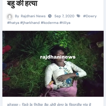
बहु की हत्या
By
Rajdhani News
Sep 7, 2020
#
Dowry
#
hatya
#
jharkhand
#
koderma
#
tiliya
कोडरमा। जिले के तिलैया डैम ओपी क्षेत्र के पिपराडीह गांव में