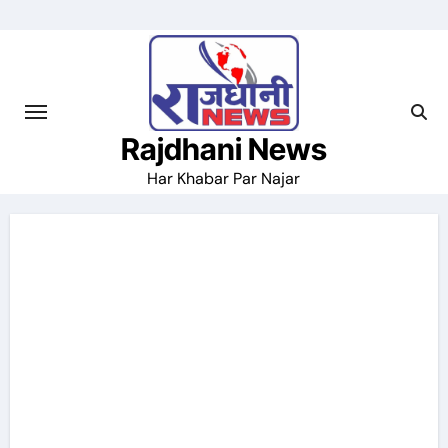
Skip
to
content
Rajdhani News
Har Khabar Par Najar