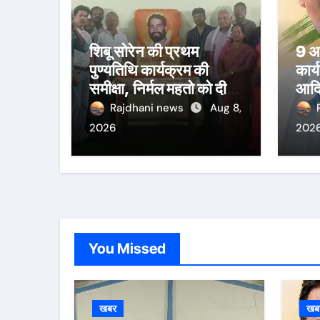
शिबू सोरेन की प्रथम
9 अग
पुण्यतिथि कार्यक्रम की
कार्
समीक्षा, निर्मल महतो को दी
आदि
श्रद्धांजलि
का
Rajdhani news
Aug 8,
2026
202
You Missed
खबर
खब