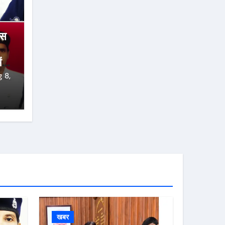
ंस
ं
 8,
खबर