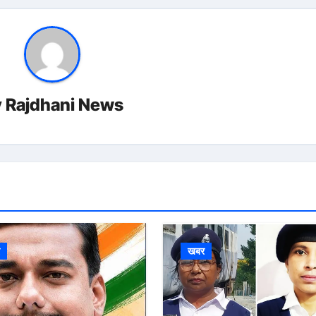
y
Rajdhani News
र
खबर