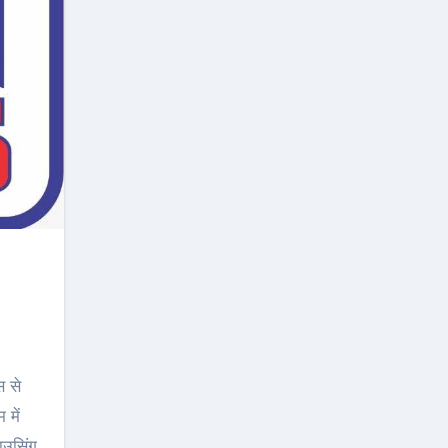
स से
 में
ाउसिंग