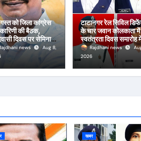
स्त को जिला कांग्रेस
टाटानगर रेल सिविल डिफे
यकारिणी की बैठक,
के चार जवान कोलकाता में
वासी दिवस पर सेमिनार
स्वतंत्रता दिवस समारोह मे
 आयोजन
लेंगे हिस्सा
Rajdhani news
Aug 8,
Rajdhani news
Aug
6
2026
र
खबर