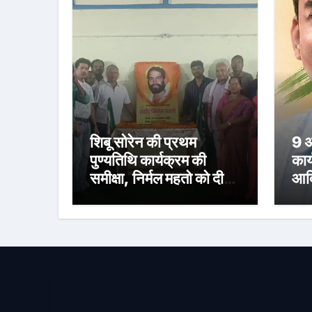
शिबू सोरेन की प्रथम
9 अ
पुण्यतिथि कार्यक्रम की
कार
समीक्षा, निर्मल महतो को दी
आदि
श्रद्धांजलि
का