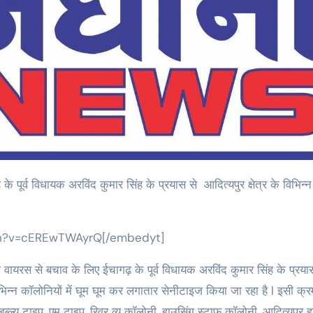
ch?v=cEREwTWAyrQ[/embedyt]
 वायरस से बचाव के लिए ईचागढ़ के पूर्व विधायक अरविंद कुमार सिंह के प्रया
िन्न कॉलोनियों में घूम घूम कर लगातार सेनीटाइज किया जा रहा है l इसी क्रम
यू टाइप ,एम टाइप, रिवर व्यू कॉलोनी, हाउसिंग स्टाफ कॉलोनी, आदित्यपुर ह