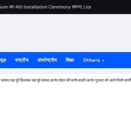
 का 4th Installation Ceremony संपन्न, Lion Anshul Ringasia ने सं
द्योग संगठनों से मंथन, MD वरुण रंजन ने सुने सुझाव
 प्रह्लाद महतो की मौत, आक्रोशित परिजनों ने मनोहरपुर-राउरकेला मार्ग किया जाम
रावण, रवींद्रनाथ ठाकुर को दी भावभीनी श्रद्धांजलि कैनवास की छात्राओं ने रवींद
बनाने का संकल्प, आजसू युवा अधिवेशन के समापन पर सुदेश महतो ने सरकार को घे
्यूज़
राष्ट्रीय
अंतर्राष्ट्रीय
शिक्षा
Others
हानगर की सभी तैयारियां हुई पूरी, रविवार को साकची नेताजी सुभाष मैदान से निकले
र विधिक जागरूकता कार्यक्रम
र्व सांसद सह पूर्व विधायक सह पूर्व सांसद आनंद मोहन की पत्नी लवली आनंद गुरुवार को अपने निजी कार्य
िवासी दिवस, 25 हजार से अधिक लोगों के जुटने की संभावना
िवस पर आदिवासी संस्कृति और परंपरा पर चर्चा
क्ष ने बूथ पर कब्जे का लगाया आरोप, पुलिस पहुंची मौके पर