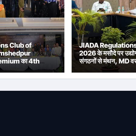
ons Club of
JIADA Regulation
mshedpur
2026 के मसौदे पर उद्यो
emium का 4th
संगठनों से मंथन, MD व
tallation
रंजन ने सुने सुझाव
remony संपन्न, Lion
shul Ringasia ने
ाला अध्यक्ष पद