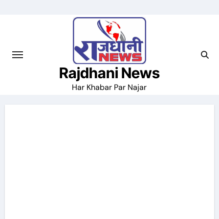
Skip
to
content
Rajdhani News
Har Khabar Par Najar