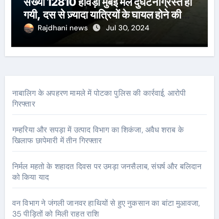
संख्या 12810 हावड़ा मुंबई मेल दुर्घटनाग्रस्त हो
गयी, दस से ज़्यादा यात्रियों के घायल होने की
खबर।सरायकेला के वरीय पदाधिकारी
Rajdhani news
Jul 30, 2024
घटनास्थल पर पहुँचे।
नाबालिग के अपहरण मामले में पोटका पुलिस की कार्रवाई, आरोपी
गिरफ्तार
गम्हरिया और सपड़ा में उत्पाद विभाग का शिकंजा, अवैध शराब के
खिलाफ छापेमारी में तीन गिरफ्तार
निर्मल महतो के शहादत दिवस पर उमड़ा जनसैलाब, संघर्ष और बलिदान
को किया याद
वन विभाग ने जंगली जानवर हाथियों से हुए नुकसान का बांटा मुआवजा,
35 पीड़ितों को मिली राहत राशि