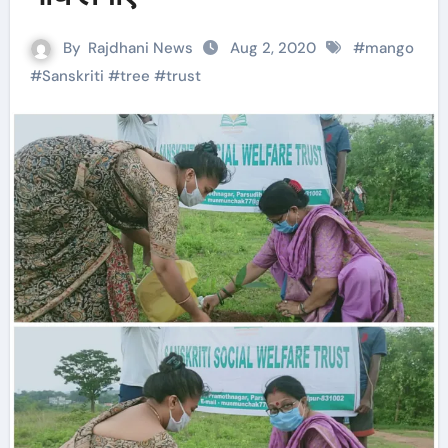
By
Rajdhani News
Aug 2, 2020
#
mango
#
Sanskriti
#
tree
#
trust