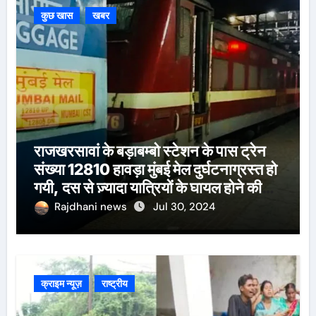
कुछ खास
खबर
राजखरसावां के बड़ाबम्बो स्टेशन के पास ट्रेन
संख्या 12810 हावड़ा मुंबई मेल दुर्घटनाग्रस्त हो
गयी, दस से ज़्यादा यात्रियों के घायल होने की
खबर।सरायकेला के वरीय पदाधिकारी
Rajdhani news
Jul 30, 2024
घटनास्थल पर पहुँचे।
क्राइम न्यूज़
राष्ट्रीय