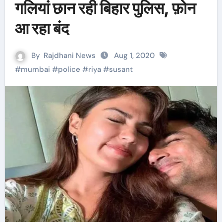
गलियां छान रही बिहार पुलिस, फ़ोन
आ रहा बंद
By
Rajdhani News
Aug 1, 2020
#
mumbai
#
police
#
riya
#
susant