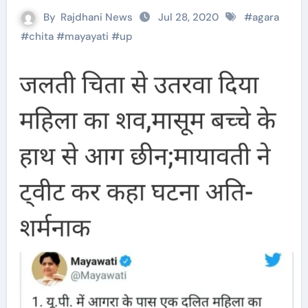
By
Rajdhani News
Jul 28, 2020
#
agara
#
chita
#
mayayati
#
up