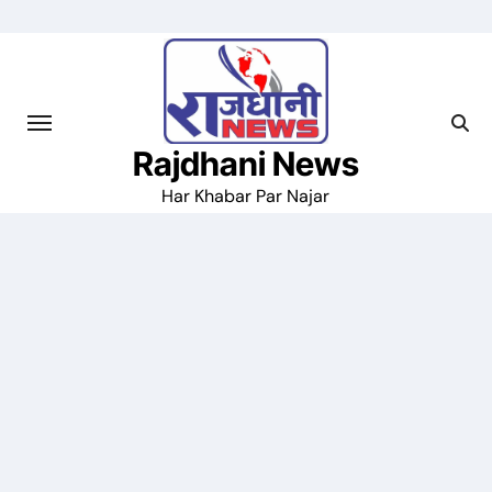
Skip
to
content
Rajdhani News
Har Khabar Par Najar