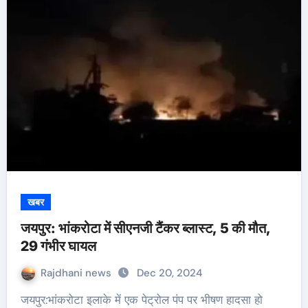
खबर
जयपुर: भांकरोटा में सीएनजी टैंकर ब्लास्ट, 5 की मौत,
29 गंभीर घायल
Rajdhani news
Dec 20, 2024
जयपुर:भांकरोटा इलाके में एक पेट्रोल पंप पर भीषण हादसा हो