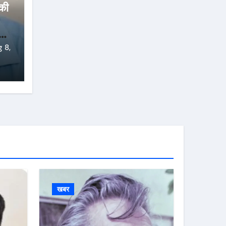
 की
ही
 8,
खबर