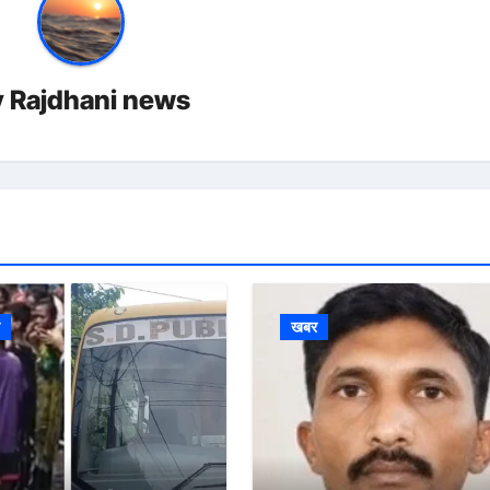
y
Rajdhani news
र
खबर