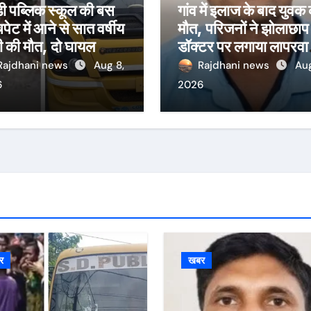
ी पब्लिक स्कूल की बस
गांव में इलाज के बाद युवक
पेट में आने से सात वर्षीय
मौत, परिजनों ने झोलाछाप
ी की मौत, दो घायल
डॉक्टर पर लगाया लापरवा
का आरोप
Rajdhani news
Aug 8,
Rajdhani news
Aug
6
2026
र
खबर