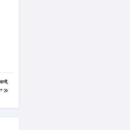
वानी,
िक*