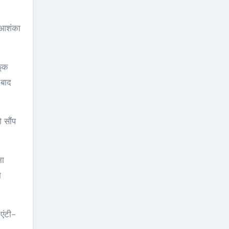
ी आशंका
ूंक
 बाद
ो सौंप
ना
ो
एंटी-