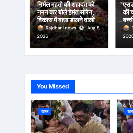
निर्मल महतो की शहादत को
एसड
नमन कर बोले हेमंत सोरेन,
की च
विकास में बाधा डालने वालों
बच्च
को जनता देगी जवाब
Rajdhani news
Aug 8,
2026
202
You Missed
खबर
खब