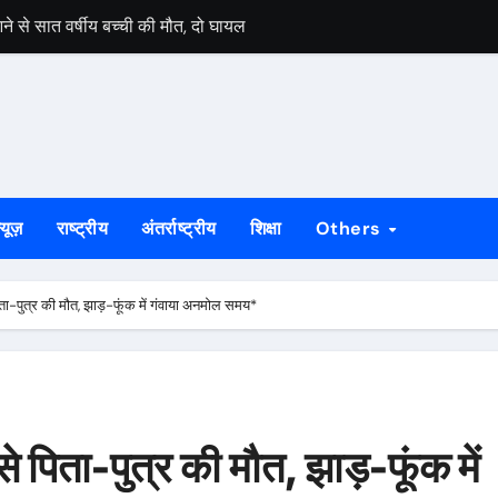
े से सात वर्षीय बच्ची की मौत, दो घायल
जनों ने झोलाछाप डॉक्टर पर लगाया लापरवाही का आरोप
, महत्वपूर्ण है : भीष्म साहनी जन्मदिवस पर विशेष : प्रतिबद्धता, मानवीय सरोकार औ
 बाइक चोर गिरफ्तार, निशानदेही पर दूसरी चोरी की मोटरसाइकिल बरामद
हराव की मांग, रेल मंत्री से मिले सांसद विद्युत वरण महतो
्यूज़
राष्ट्रीय
अंतर्राष्ट्रीय
शिक्षा
Others
की चपेट में आई छात्रा, सुरक्षा व्यवस्था पर उठे सवाल
 की कार्रवाई, आरोपी गिरफ्तार
 पिता-पुत्र की मौत, झाड़-फूंक में गंवाया अनमोल समय*
िकंजा, अवैध शराब के खिलाफ छापेमारी में तीन गिरफ्तार
नसैलाब, संघर्ष और बलिदान को किया याद
मंत सोरेन, विकास में बाधा डालने वालों को जनता देगी जवाब
 से पिता-पुत्र की मौत, झाड़-फूंक में