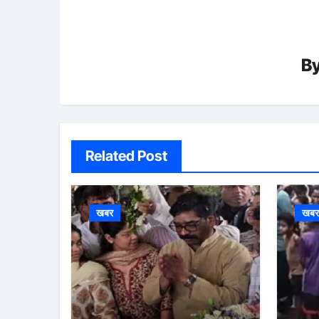
B
Related Post
खबर
खब