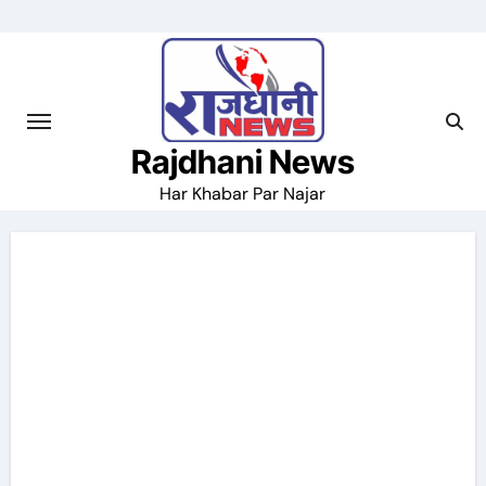
Skip
to
content
Rajdhani News
Har Khabar Par Najar