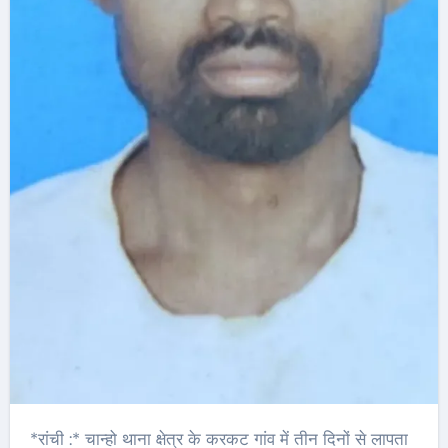
*रांची :* चान्हो थाना क्षेत्र के करकट गांव में तीन दिनों से लापता