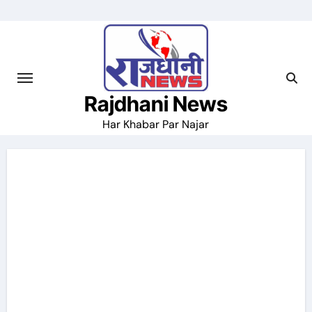
Skip
to
content
Rajdhani News
Har Khabar Par Najar