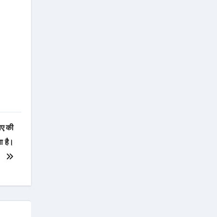
पए की
ा है।