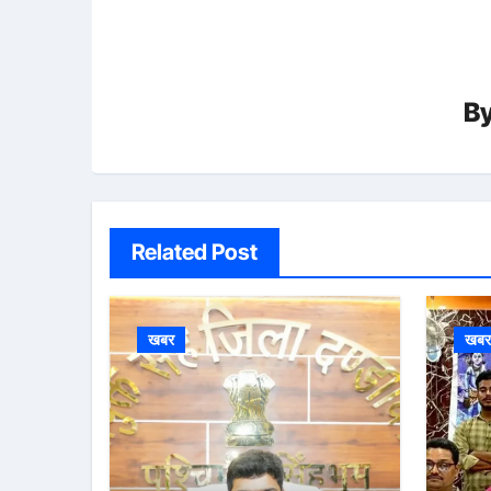
B
Related Post
खबर
खब