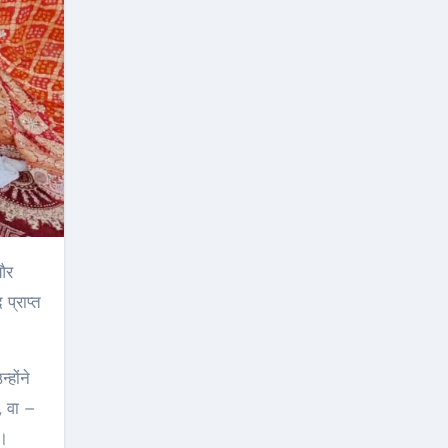
 और
प्राप्त
होंने
, वा –
ै।