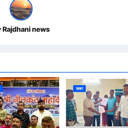
y
Rajdhani news
र
खबर