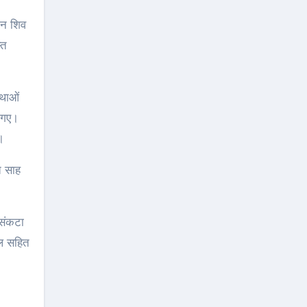
ान शिव
्त
कथाओं
ए गए।
।
त साह
 संकटा
ाल सहित