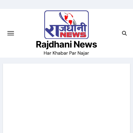
Skip
to
content
Rajdhani News
Har Khabar Par Najar