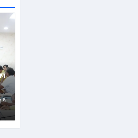
्षण
्ज
 6,