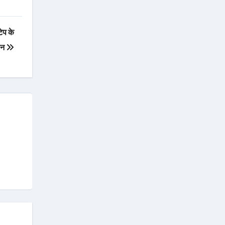
ेप के
मान