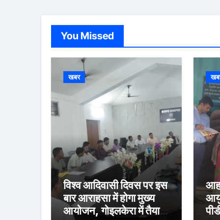
You Missed
खबर
खब
विश्व आदिवासी दिवस पर इस
आहा
बार आराहसा में होगा मुख्य
आयु
आयोजन, गोइलकेरा में तैयारी
पीड