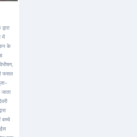
्वारा
में
धान के
ंड
विभीषण,
्छी फसल
ूजा-
ा जाता
ेवरी
वारा
 बच्चे
 ईस