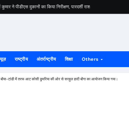
मार ने पीडीएस दुकानों का किया निरीक्षण, पारदर्शी राशन वितरण के दिए निर्देश
स वार्ता, 5 अगस्त से 4 सितंबर तक दर्ज होंगे दावा-आपत्ति
 अभियान को लेकर भाजपा जमशेदपुर महानगर की तैयारियां हुई तेज, 9 अगस्त को साकच
डल मिला यूआईएसएल के वरीय महाप्रबंधक से, ज्ञापन सौंपा कंपनी की टीम क्षेत्र क
बड़कुंवर गागराई ने पंचायत और बूथ संगठन मजबूत करने का किया आह्वान
्यूज़
राष्ट्रीय
अंतर्राष्ट्रीय
शिक्षा
Others
यान की जनजागरण बस को दिखाएंगे हरी झंडी, तैयारियां पूरी
न का मुद्दा, सांसद जोबा माझी ने पूर्ण संचालन की उठाई मांग
े बोंया-टांडी में तरफ आट कोसी डुमरिया की ओर से सरहुल हादी बोंगा का आयोजन किया गया।
रण अभियान की रणनीति तय, शक्ति केंद्र प्रभारियों की हुई नियुक्ति
क दलों के साथ बैठक, दावा-आपत्ति प्रक्रिया में सहयोग की अपील
ं होगा मुख्य आयोजन, गोइलकेरा में तैयारी बैठक संपन्न