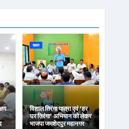
खबर
्षण
विशाल तिरंगा यात्रा एवं ‘हर
घर तिरंगा’ अभियान को लेकर
र्ज
भाजपा जमशेदपुर महानगर की