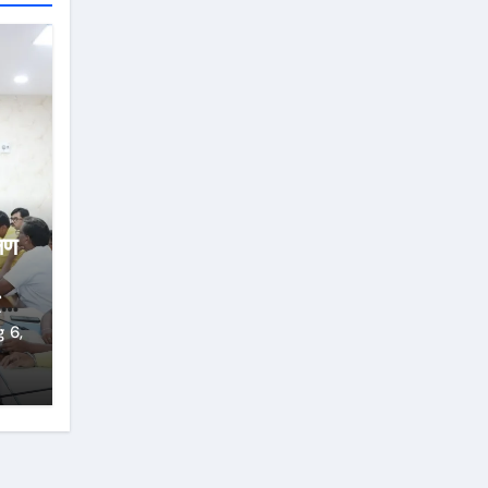
्षण
्ज
 6,