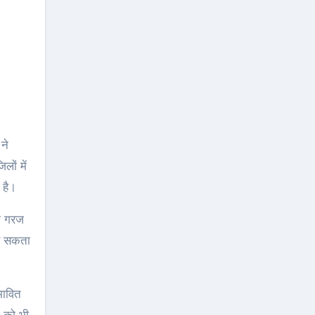
लों में
 है।
की गरज
ड़ सकता
भावित