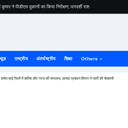
मार ने पीडीएस दुकानों का किया निरीक्षण, पारदर्शी राशन वितरण के दिए निर्देश
स वार्ता, 5 अगस्त से 4 सितंबर तक दर्ज होंगे दावा-आपत्ति
 अभियान को लेकर भाजपा जमशेदपुर महानगर की तैयारियां हुई तेज, 9 अगस्त को साकच
डल मिला यूआईएसएल के वरीय महाप्रबंधक से, ज्ञापन सौंपा कंपनी की टीम क्षेत्र क
बड़कुंवर गागराई ने पंचायत और बूथ संगठन मजबूत करने का किया आह्वान
्यूज़
राष्ट्रीय
अंतर्राष्ट्रीय
शिक्षा
Others
यान की जनजागरण बस को दिखाएंगे हरी झंडी, तैयारियां पूरी
न का मुद्दा, सांसद जोबा माझी ने पूर्ण संचालन की उठाई मांग
ंहभूम समेत कई जिलों में बारिश और गरज की संभावना, आपदा प्रबंधन विभाग ने जारी की चेतावनी
रण अभियान की रणनीति तय, शक्ति केंद्र प्रभारियों की हुई नियुक्ति
क दलों के साथ बैठक, दावा-आपत्ति प्रक्रिया में सहयोग की अपील
ं होगा मुख्य आयोजन, गोइलकेरा में तैयारी बैठक संपन्न