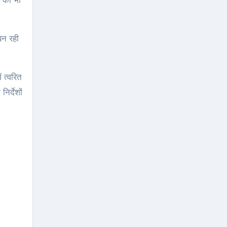
ं को भी
बन रही
 त्वरित
र्देशों