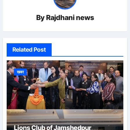
By
Rajdhani news
Related Post
खबर
Lions Club of Jamshedpur