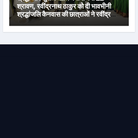
श्रावण, रवींद्रनाथ ठाकुर को दी भावभीनी
श्रद्धांजलि कैनवास की छात्राओं ने रवींद्र
संगीत और कविताओं की मनमोहक प्रस्तुति से
बांधा समां