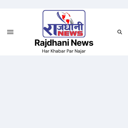
Skip
to
content
Rajdhani News
Har Khabar Par Najar