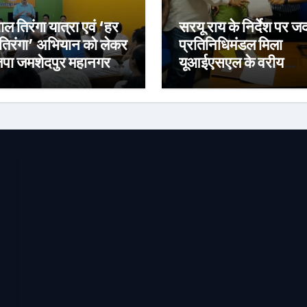
ाल तिरंगा यात्रा एवं ‘हर
सरयू राय के निर्देश पर ज
तिरंगा’ अभियान को लेकर
प्रतिनिधिमंडल मिला
पा जमशेदपुर महानगर की
यूआईएसएल के वरीय
ारियां हुई तेज, 9 अगस्त
महाप्रबंधक से, ज्ञापन सौ
साकची नेताजी सुभाष
कंपनी की टीम क्षेत्र का
ान से निकलेगी विशाल
निरीक्षण कर कार्य शुरु
गा यात्रा
करवाएगीःसीनियर जीएम