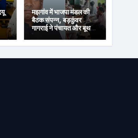
दयू
मझगांव में भाजपा मंडल की
बैठक संपन्न, बड़कुंवर
गागराई ने पंचायत और बूथ
ंपा
संगठन मजबूत करने का किया
आह्वान