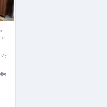
योजन
ष और
ुनील