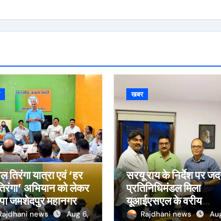
र
खबर
ल तिरंगा यात्रा एवं ‘हर
सरयू राय के निर्देश पर जद
तिरंगा’ अभियान को लेकर
प्रतिनिधिमंडल मिला
पा जमशेदपुर महानगर की
यूआईएसएल के वरीय
रियां हुई तेज, 9 अगस्त
महाप्रबंधक से, ज्ञापन सौं
Rajdhani news
Aug 6,
Rajdhani news
Aug