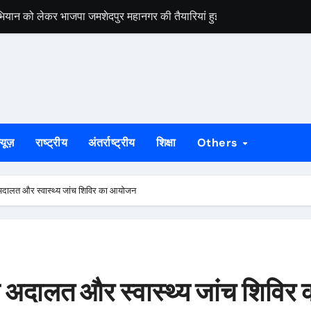
डल मिला यूआईएसएल के वरीय महाप्रबंधक से, ज्ञापन सौंपा कंपनी की टीम क्षेत्र क
बड़कुंवर गागराई ने पंचायत और बूथ संगठन मजबूत करने का किया आह्वान
यान की जनजागरण बस को दिखाएंगे हरी झंडी, तैयारियां पूरी
न का मुद्दा, सांसद जोबा माझी ने पूर्ण संचालन की उठाई मांग
रण अभियान की रणनीति तय, शक्ति केंद्र प्रभारियों की हुई नियुक्ति
्यूज़
राष्ट्रीय
अंतर्राष्ट्रीय
शिक्षा
Others
क दलों के साथ बैठक, दावा-आपत्ति प्रक्रिया में सहयोग की अपील
र आयोजित, बाल विवाह व डायन प्रथा के खिलाफ किया गया जागरूक
 अदालत और स्वास्थ्य जांच शिविर का आयोजन
्त्री की करंट लगने से मौत, मुआवजा व नौकरी की मांग को लेकर प्रदर्शन
स वार्ता, 5 अगस्त से 4 सितंबर तक दर्ज होंगे दावा-आपत्ति
ल अदालत और स्वास्थ्य जांच शिविर 