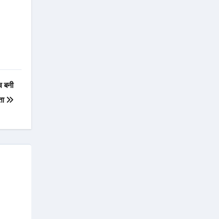
ंच बनी
ता