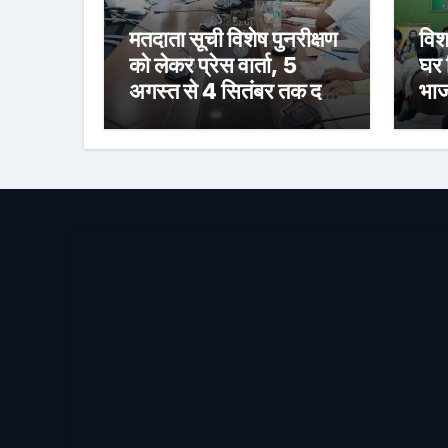
मतदाता सूची विशेष पुनरीक्षण
विश
को लेकर प्रेस वार्ता, 5
घर 
अगस्त से 4 सितंबर तक दर्ज
भाज
होंगे दावा-आपत्ति
तैय
को 
मैद
तिरं