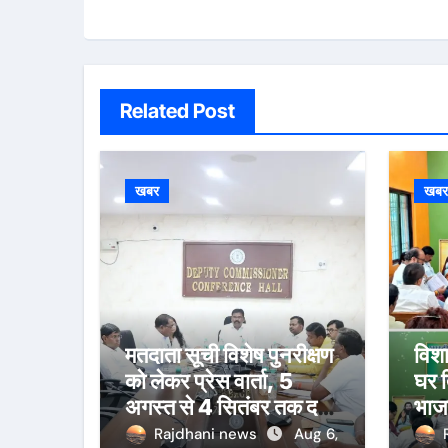
Related Post
खबर
खब
मतदाता सूची विशेष पुनरीक्षण
विशा
को लेकर प्रेस वार्ता, 5
घर 
अगस्त से 4 सितंबर तक दर्ज
भाज
होंगे दावा-आपत्ति
तैया
Rajdhani news
Aug 6,