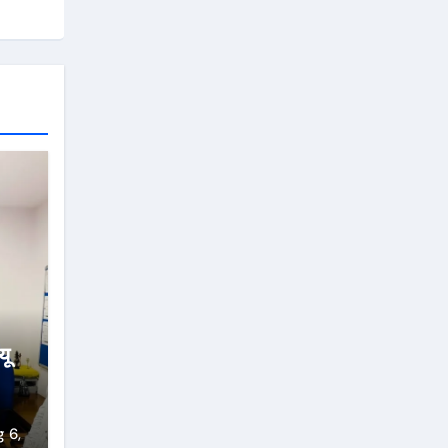
यू
पा
 6,