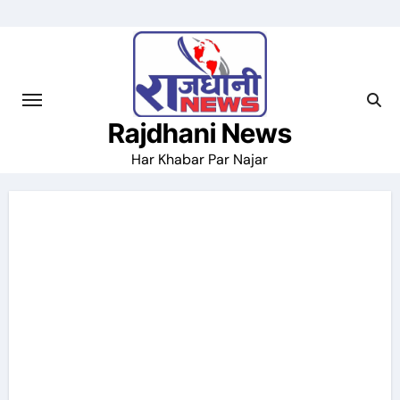
Skip
to
content
Rajdhani News
Har Khabar Par Najar