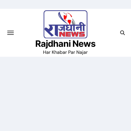
Skip
to
content
Rajdhani News
Har Khabar Par Najar