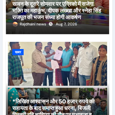
सावन के दूसरे सोमवार पर एग्रिको में सजेगा
भक्ति का महाकुंभ, दीपक लख्खा और स्नेहा सिंह
राजपूत की भजन संध्या होगी आकर्षण
Rajdhani news
Aug 7, 2026
खबर
*लिखित आश्वासन और 50 हजार रुपये की
सहायता के बाद समाप्त हुआ धरना, बिजली
मिस्त्री रवि चाम्पिया की मौत पर मुआवजा व