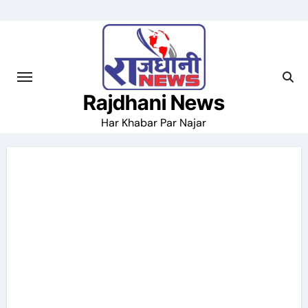
Skip
to
content
Rajdhani News
Har Khabar Par Najar