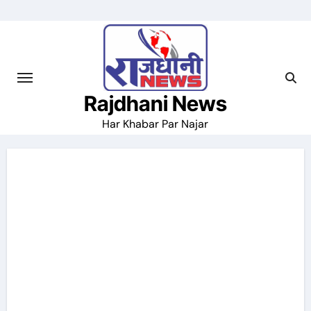
Skip
to
content
Rajdhani News
Har Khabar Par Najar