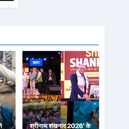
खबर
े
श्रीनाथ शंखनाद 2026′ के