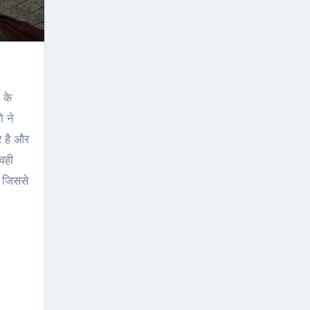
 के
ो ने
र है और
।वही
े जिससे