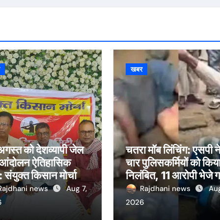
र
खबर
गस्त को देशव्यापी जेल
चतरा मॉब लिंचिंग: एसपी न
 आंदोलन ऐतिहासिक
चार पुलिसकर्मियों को किय
: संयुक्त किसान मोर्चा
निलंबित, 11 आरोपी भेजे 
जेल
Rajdhani news
Aug 7,
Rajdhani news
Aug
6
2026