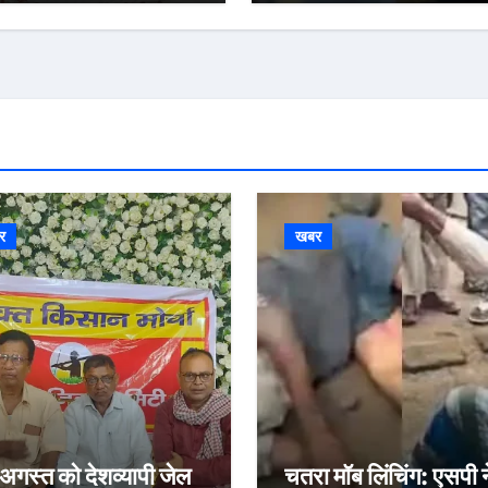
र
खबर
अगस्त को देशव्यापी जेल
चतरा मॉब लिंचिंग: एसपी न