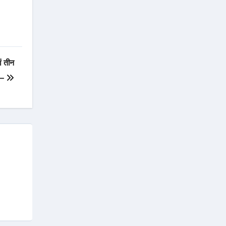
ां तीन
 –