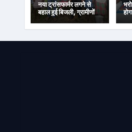
नया ट्रांसफार्मर लगने से
भरो
बहाल हुई बिजली, ग्रामीणों ने
होग
जताई खुशी