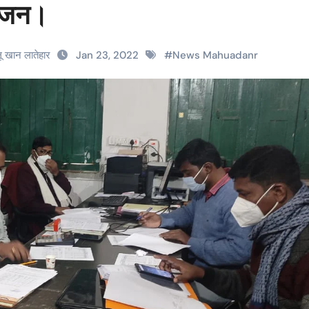
योजन।
लू खान लातेहार
Jan 23, 2022
#
News Mahuadanr