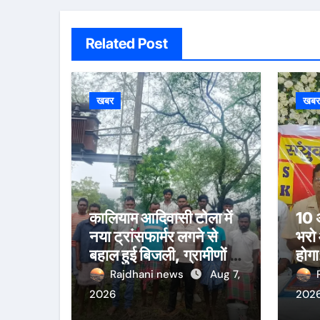
Related Post
खबर
खब
कालियाम आदिवासी टोला में
10 अ
नया ट्रांसफार्मर लगने से
भरो
बहाल हुई बिजली, ग्रामीणों ने
होगा
जताई खुशी
Rajdhani news
Aug 7,
2026
202