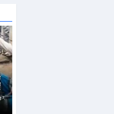
े
ा
गए
 7,