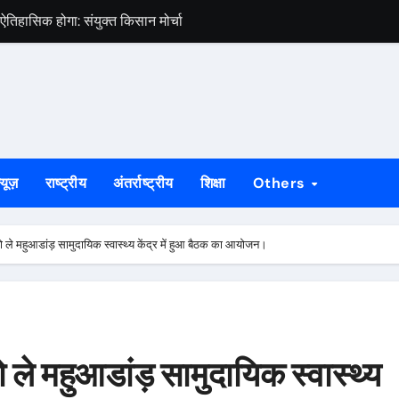
तिहासिक होगा: संयुक्त किसान मोर्चा
ियों को किया निलंबित, 11 आरोपी भेजे गए जेल
श्वविद्यालय में नए शैक्षणिक सत्र का शुभारंभ
िय, पीड़ित परिवार को मिली तिरपाल, मुआवजे की प्रक्रिया शुरू
टिविस्टों को छात्रों ने मंच से किया दूर, कहा- संघर्ष की आवाज हम खुद उठाएंग
्यूज़
राष्ट्रीय
अंतर्राष्ट्रीय
शिक्षा
Others
ल रूम से 24 घंटे निगरानी, AI और ड्रोन तकनीक से श्रद्धालुओं की सुरक्षा पर 
 परिवहन जारी, सोनुवा पुलिस ने आठ ओवरलोड ट्रैक्टर किए जब्त
े महुआडांड़ सामुदायिक स्वास्थ्य केंद्र में हुआ बैठक का आयोजन।
पा एवं सैलून का उद्घाटन 2,500 वर्गफुट के आधुनिक जिम, स्पा, सैलून एवं स्टीम र
शिश, पेट्रोल डालकर किया हमला, हालत गंभीर
मर लगने से बहाल हुई बिजली, ग्रामीणों ने जताई खुशी
े महुआडांड़ सामुदायिक स्वास्थ्य