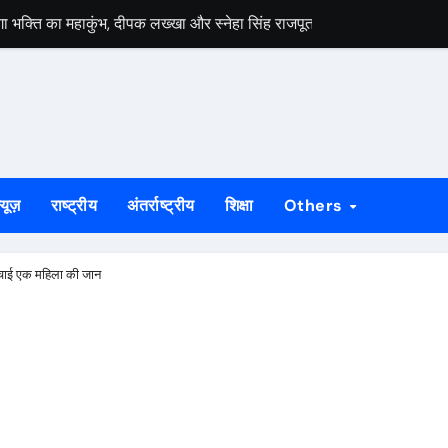
ेगा भक्ति का महाकुंभ, दीपक लख्खा और स्नेहा सिंह राजपूत की भजन संध्या होगी आ
हायता के बाद समाप्त हुआ धरना, बिजली मिस्त्री रवि चाम्पिया की मौत पर मुआ
 बड़ी ताकत : सुदेश महतो
निकलेगा 1000 कांवरियों का भव्य जत्था, शिव परिवार की झांकी और सांस्कृतिक का
के भीतर बैठे अनिल महतो की मौत, गांव में मातम
्यूज़
राष्ट्रीय
अंतर्राष्ट्रीय
शिक्षा
Others
े जीर्णोद्धार और स्मारक निर्माण की मांग तेज
्राओं को विधायक सोनाराम सिंकु ने भेंट किए मॉडल नगाड़ा
बचाई एक महिला की जान
ी बड़ी उपलब्धि, 2024 तक के सभी मामलों का निस्तारण
55 योग प्रतिभागी, 8 और 9 अगस्त को होगी राज्य स्तरीय योग प्रतियोगिता
लगेगा विशेष शिविर, पात्र नागरिक फॉर्म-6 और फॉर्म-8 भरें: उपायुक्त मनीष कुमा