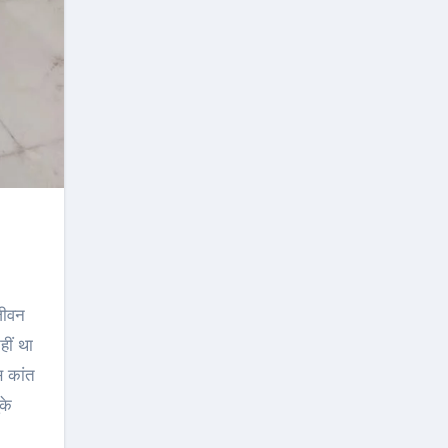
जीवन
हीं था
स कांत
के