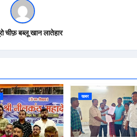
यूरो चीफ़ बब्लू खान लातेहार
र
खबर