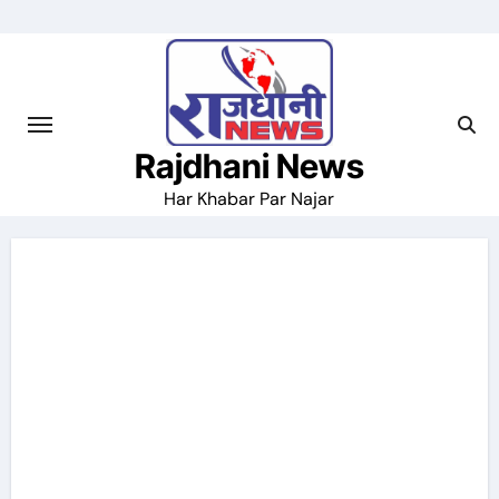
Skip
to
content
Rajdhani News
Har Khabar Par Najar