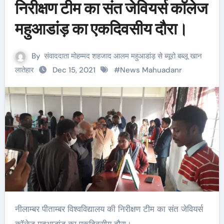
निरीक्षण टीम का संत जेवियर्स कॉलेज
महुआडांड़ का एकदिवसीय दौरा।
By
संवाददाता मोहम्मद शहजाद आलम महुआडांड़ से ब्यूरो बब्लू खान
लातेहार
Dec 15, 2021
#
News Mahuadanr
नीलाम्बर पीताम्बर विश्वविद्यालय की निरीक्षण टीम का संत जेवियर्स
कॉलेज महुआडांड़ का एकदिवसीय दौरा।