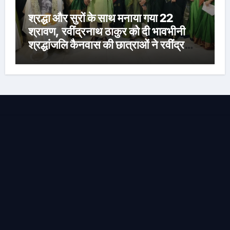
श्रद्धा और सुरों के साथ मनाया गया 22
श्रावण, रवींद्रनाथ ठाकुर को दी भावभीनी
श्रद्धांजलि कैनवास की छात्राओं ने रवींद्र
संगीत और कविताओं की मनमोहक प्रस्तुति से
बांधा समां