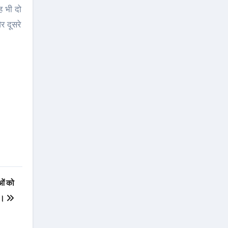
ह भी दो
र दूसरे
ओं को
ना।