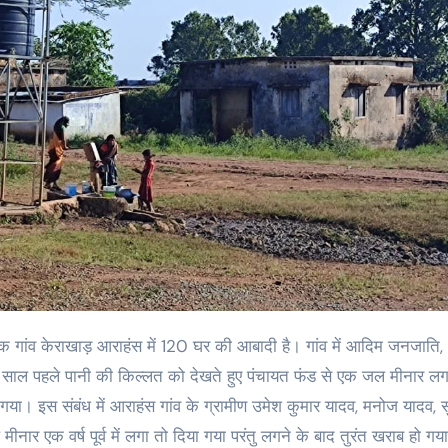
 एक साल पहले पानी की किल्लत को देखते हुए पंचायत फंड से एक जल मीनार लग
गया। इस संबंध में आराहंस गांव के ग्रामीण उमेश कुमार यादव, मनोज यादव, 
मीनार एक वर्ष पूर्व में लगा तो दिया गया परंतु लगने के बाद तुरंत खराब हो गय