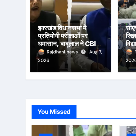
झारखंड विधानसभा में
सीए
प्रतियोगी परीक्षाओं पर
जिज्
घमासान, बाबूलाल ने CBI
विद्य
जांच की मांग उठाई
अनु
Rajdhani news
Aug 7,
2026
202
You Missed