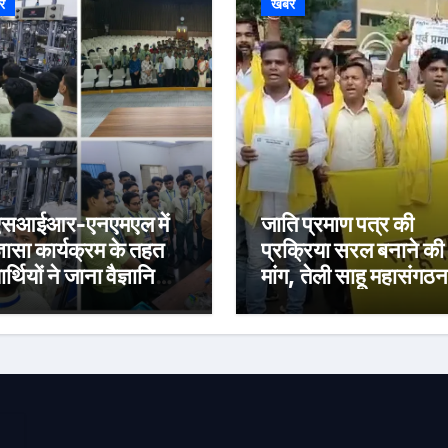
र
खबर
एसआईआर-एनएमएल में
जाति प्रमाण पत्र की
्ञासा कार्यक्रम के तहत
प्रक्रिया सरल बनाने की
यार्थियों ने जाना वैज्ञानिक
मांग, तेली साहू महासंगठन
संधान का संसार
उपायुक्त कार्यालय पर कि
प्रदर्शन