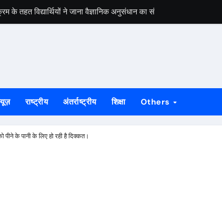
 के तहत विद्यार्थियों ने जाना वैज्ञानिक अनुसंधान का संसार
 की मांग, तेली साहू महासंगठन ने उपायुक्त कार्यालय पर किया प्रदर्शन
ाल संतोष गंगवार: हस्तकरघा भारत की संस्कृति, आत्मनिर्भरता और स्वाभिमान का प्
मर लगने से बहाल हुई बिजली, ग्रामीणों ने जताई खुशी
तिहासिक होगा: संयुक्त किसान मोर्चा
्यूज़
राष्ट्रीय
अंतर्राष्ट्रीय
शिक्षा
Others
ियों को किया निलंबित, 11 आरोपी भेजे गए जेल
श्वविद्यालय में नए शैक्षणिक सत्र का शुभारंभ
 पीने के पानी के लिए हो रही है दिक्कत।
िय, पीड़ित परिवार को मिली तिरपाल, मुआवजे की प्रक्रिया शुरू
टिविस्टों को छात्रों ने मंच से किया दूर, कहा- संघर्ष की आवाज हम खुद उठाएंग
ं पर घमासान, बाबूलाल ने CBI जांच की मांग उठाई