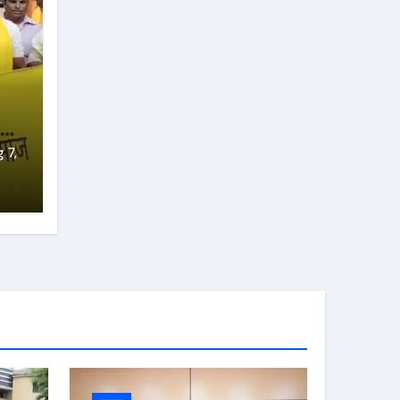
ने
ा
 7,