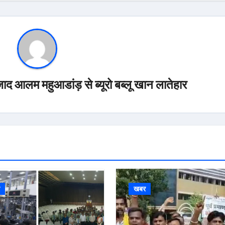
ाद आलम महुआडांड़ से ब्यूरो बब्लू खान लातेहार
र
खबर