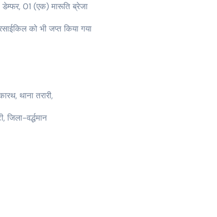
डेम्फर, 01 (एक) मारूति ब्रेजा
ोटरसाईकिल को भी जप्त किया गया
म-कारथ, थाना तरारी,
, जिला-वर्द्धमान