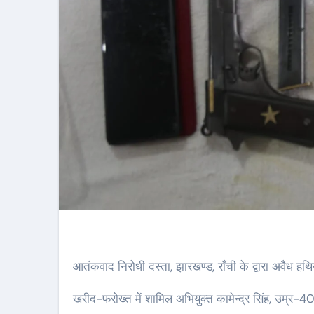
आतंकवाद निरोधी दस्ता, झारखण्ड, राँची के द्वारा अवैध हथि
खरीद-फरोख्त में शामिल अभियुक्त कामेन्द्र सिंह, उम्र-40 