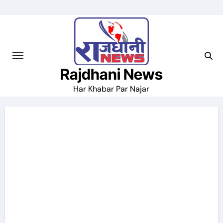
Skip
to
content
Rajdhani News
Har Khabar Par Najar