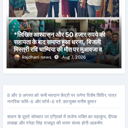
*लिखित आश्वासन और 50 हजार रुपये की
सहायता के बाद समाप्त हुआ धरना, बिजली
मिस्त्री रवि चाम्पिया की मौत पर मुआवजा व
नौकरी की मांग*
Rajdhani news
Aug 7, 2026
8 और 9 अगस्त को सभी मतदान केंद्रों पर लगेगा विशेष शिविर, पात्र
नागरिक फॉर्म-6 और फॉर्म-8 भरें: उपायुक्त मनीष कुमार
सावन के दूसरे सोमवार पर एग्रिको में सजेगा भक्ति का महाकुंभ, दीपक
लख्खा और स्नेहा सिंह राजपूत की भजन संध्या होगी आकर्षण