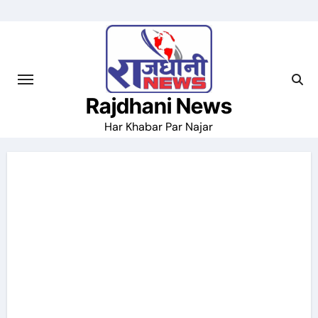
Skip
to
content
Rajdhani News
Har Khabar Par Najar