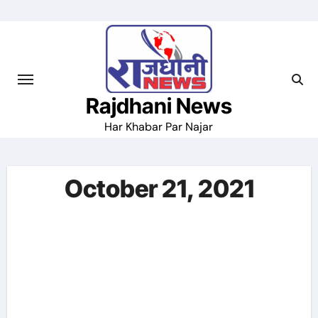
Skip
to
content
Rajdhani News
Har Khabar Par Najar
October 21, 2021