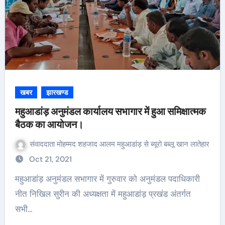
खबर
झारखण्ड
महुआडांड़ अनुमंडल कार्यालय सभागार में हुआ समिक्षात्मक
बैठक का आयोजन।
संवाददाता मोहम्मद शहजाद आलम महुआडांड़ से ब्यूरो बब्लू खान लातेहार
Oct 21, 2021
महुआडांड़ अनुमंडल सभागार में गुरुवार को अनुमंडल पदाधिकारी
नीत निखिल सुरीन की अध्यक्षता में महुआडांड़ प्रखंड अंतर्गत
सभी…