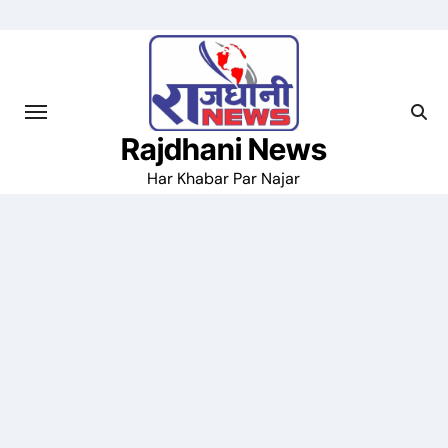
Skip
to
content
Rajdhani News
Har Khabar Par Najar