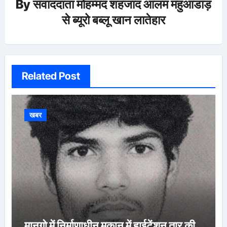
By
संवाददाता मोहम्मद शहजाद आलम महुआडांड़
से ब्यूरो बब्लू खान लातेहार
Related Post
खबर
मानगो में निर्माणाधीन मकान में हाईटेंशन तार की