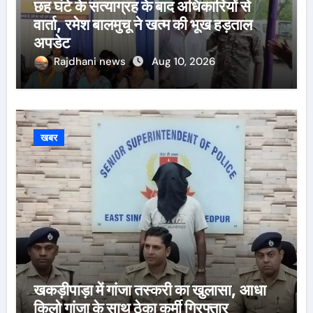
छह घंटे के सत्याग्रह के बाद अधिकारियों से
वार्ता, रमेश बालमुचू ने खत्म की भूख हड़ताल
अपडेट
Rajdhani news
Aug 10, 2026
खबर
खकड़ीपाड़ा में गांजा तस्करी का खुलासा, आधा
किलो गांजा के साथ ठेका कर्मी गिरफ्तार