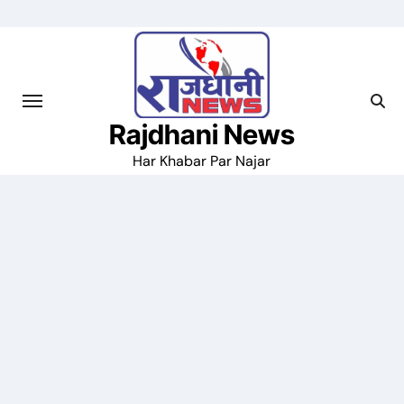
Skip
to
content
Rajdhani News
Har Khabar Par Najar