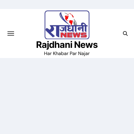
Skip
to
content
Rajdhani News
Har Khabar Par Najar