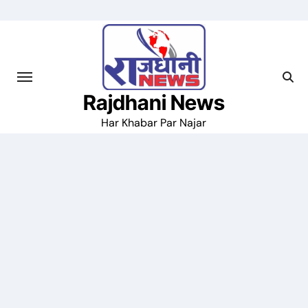
Skip
to
content
Rajdhani News
Har Khabar Par Najar