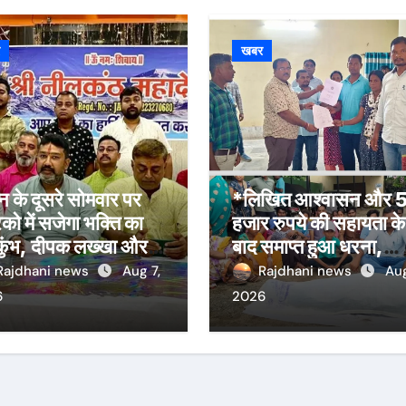
र
खबर
 के दूसरे सोमवार पर
*लिखित आश्वासन और 
िको में सजेगा भक्ति का
हजार रुपये की सहायता के
कुंभ, दीपक लख्खा और
बाद समाप्त हुआ धरना,
हा सिंह राजपूत की भजन
बिजली मिस्त्री रवि चाम्पि
Rajdhani news
Aug 7,
Rajdhani news
Aug
या होगी आकर्षण
की मौत पर मुआवजा व नौ
6
2026
की मांग*