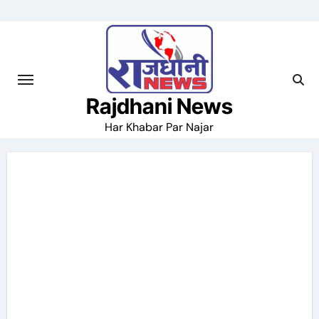
Skip
to
content
Rajdhani News
Har Khabar Par Najar