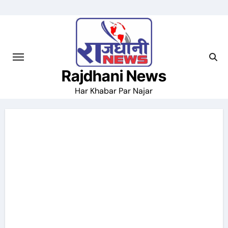
Skip
to
content
Rajdhani News
Har Khabar Par Najar