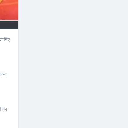
ोजना
ी का