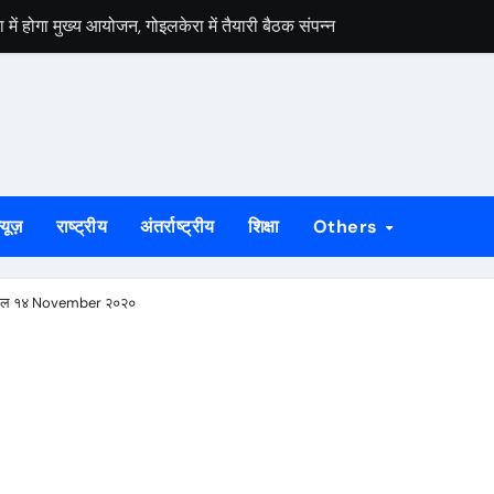
ं होगा मुख्य आयोजन, गोइलकेरा में तैयारी बैठक संपन्न
मार ने पीडीएस दुकानों का किया निरीक्षण, पारदर्शी राशन वितरण के दिए निर्देश
स वार्ता, 5 अगस्त से 4 सितंबर तक दर्ज होंगे दावा-आपत्ति
 अभियान को लेकर भाजपा जमशेदपुर महानगर की तैयारियां हुई तेज, 9 अगस्त को साकच
डल मिला यूआईएसएल के वरीय महाप्रबंधक से, ज्ञापन सौंपा कंपनी की टीम क्षेत्र क
्यूज़
राष्ट्रीय
अंतर्राष्ट्रीय
शिक्षा
Others
बड़कुंवर गागराई ने पंचायत और बूथ संगठन मजबूत करने का किया आह्वान
यान की जनजागरण बस को दिखाएंगे हरी झंडी, तैयारियां पूरी
िफल १४ November २०२०
न का मुद्दा, सांसद जोबा माझी ने पूर्ण संचालन की उठाई मांग
रण अभियान की रणनीति तय, शक्ति केंद्र प्रभारियों की हुई नियुक्ति
और बाली की झपटमारी, विरोध पर गला दबाने का प्रयास**