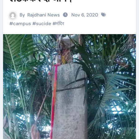
By
Rajdhani News
Nov 6, 2020
#
campus
#
sucide
#
मंदिर