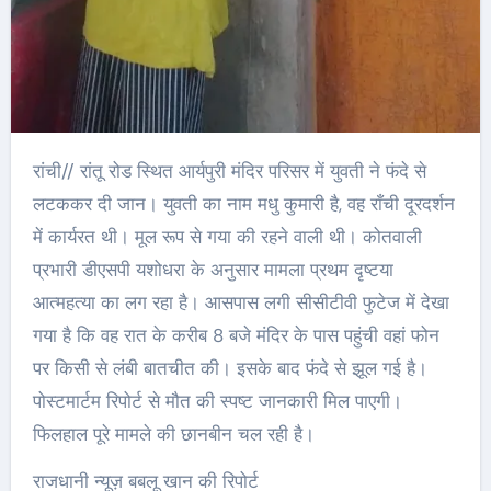
रांची// रांतू रोड स्थित आर्यपुरी मंदिर परिसर में युवती ने फंदे से
लटककर दी जान। युवती का नाम मधु कुमारी है, वह राँची दूरदर्शन
में कार्यरत थी। मूल रूप से गया की रहने वाली थी। कोतवाली
प्रभारी डीएसपी यशोधरा के अनुसार मामला प्रथम दृष्टया
आत्महत्या का लग रहा है। आसपास लगी सीसीटीवी फुटेज में देखा
गया है कि वह रात के करीब 8 बजे मंदिर के पास पहुंची वहां फोन
पर किसी से लंबी बातचीत की। इसके बाद फंदे से झूल गई है।
पोस्टमार्टम रिपोर्ट से मौत की स्पष्ट जानकारी मिल पाएगी।
फिलहाल पूरे मामले की छानबीन चल रही है।
राजधानी न्यूज़ बबलू खान की रिपोर्ट