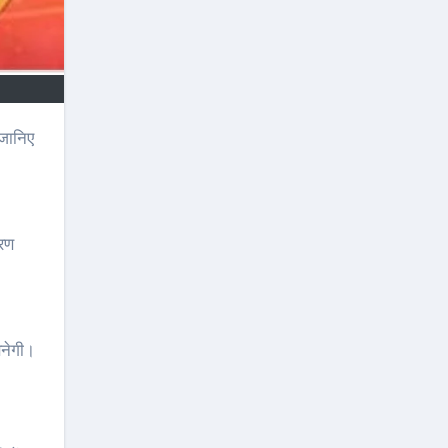
ारण
बनेगी।