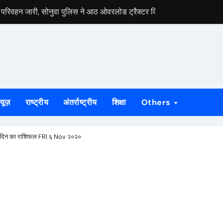
 परिवहन जारी, सोनुवा पुलिस ने आठ ओवरलोड ट्रैक्टर किए जब्त
पा एवं सैलून का उद्घाटन 2,500 वर्गफुट के आधुनिक जिम, स्पा, सैलून एवं स्टीम र
शिश, पेट्रोल डालकर किया हमला, हालत गंभीर
त में मिला व्यक्ति का शव, बैठी अवस्था में मिलने से बढ़ी रहस्य की गुत्थी
 सहित चालक व उपचालक पुलिस की हिरासत में
्यूज़
राष्ट्रीय
अंतर्राष्ट्रीय
शिक्षा
Others
दी और कीमती सामान ले उड़े चोर, दूसरी बार निशाना बना वही घर
ा शव मिलने से सनसनी, पुलिस जांच में जुटी
दिन का राशिफल FRI ६ Nov २०२०
ा चांदी के सिक्कों से भरा गगरा, गांव में उमड़ी भीड़
िकला श्रद्धालुओं का जत्था, देवघर के लिए हुए रवाना
ल रूम से 24 घंटे निगरानी, AI और ड्रोन तकनीक से श्रद्धालुओं की सुरक्षा पर 