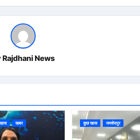
y
Rajdhani News
 खास
खबर
कुछ खास
जमशेदपुर